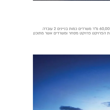
מגדלי השרון – נתניה קומות 8- 40 יחידות דיור כ- 5,000 מ"ר מסחר וכ- 60,000 מ"ר משרדים כמות בניינים 2 עובדה
ודות הפרויקט פרויקט מסחר ומשרדים אשר מתוכנן