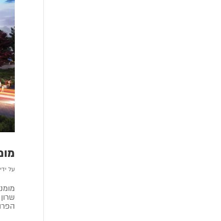
מומ
על ידי
הפרוי