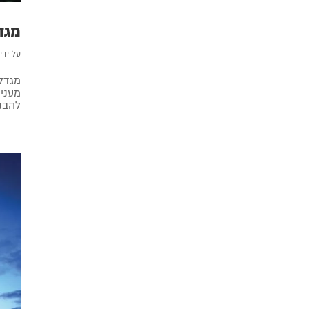
מגד
על ידי
מעניי
להבנות ב – 