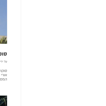
סוק
על ידי
אורי 
המסחר