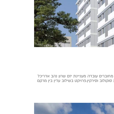
ב – הרצליה קומות 9 – 13 יחידות דיור 50 יחידות כמות בניינים 2 – מחוברים עובדה מעניינת יזם שרון נהב אדריכל
וקולוב וסירקין.פרויקט בשילוב עדין בין מרקם