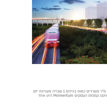
מומנטום – נתניה קומות 9 יחידות דיור כ – 4,000 מ"ר מסחר וכ – 17,000 מ"ר משרדים כמות בניינים 1 עובדה מעניינת יזם
שרון & נהב, חקלאי נכסים, מידאס אדריכל כנף פרנס אדריכלים אודות הפרויקט קמפוס העסקים Momentum הינו אחד